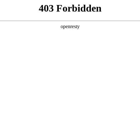
简体
博天堂娱乐
网上办事
药品
管
关建设
清朗药监”专项整治工作推进会