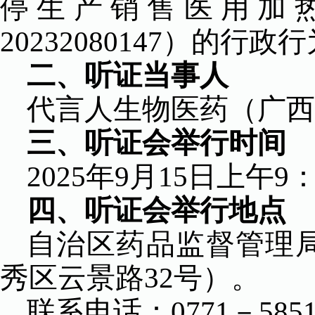
停生产销售医用加
20232080147
）的行政行
二、听证当事人
代言人生物医药（广西
三、听证会举行时间
202
5
年
9
月
15
日
上午
9
四、听证会举行地点
自治区药品监督管理
秀区云景路
32号
）
。
联系电话：0771－5851